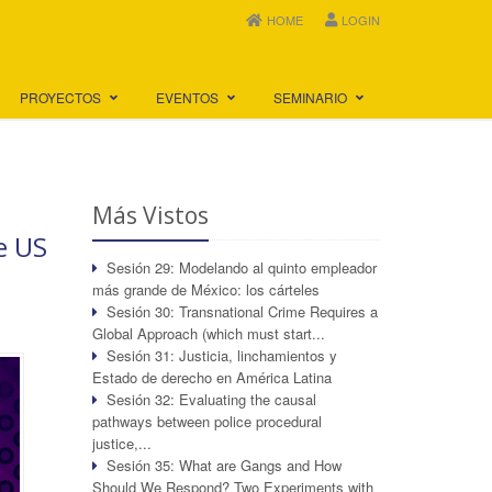
HOME
LOGIN
PROYECTOS
EVENTOS
SEMINARIO
Más Vistos
he US
Sesión 29: Modelando al quinto empleador
más grande de México: los cárteles
Sesión 30: Transnational Crime Requires a
Global Approach (which must start...
Sesión 31: Justicia, linchamientos y
Estado de derecho en América Latina
Sesión 32: Evaluating the causal
pathways between police procedural
justice,...
Sesión 35: What are Gangs and How
Should We Respond? Two Experiments with