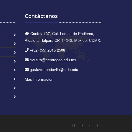
Contáctanos
Contoy 137, Col. Lomas de Padierna,
Alcaldía Tlalpan, CP. 14240, México, CDMX.
+(52) (55) 2615 2508
cvilalta@centrogeo.edu.mx
gustavo.fondevila@cide.edu
Más Información