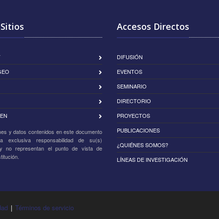
Sitios
Accesos Directos
T
DIFUSIÓN
GEO
EVENTOS
SEMINARIO
DIRECTORIO
EN
PROYECTOS
PUBLICACIONES
nes y datos contenidos en este documento
a exclusiva responsabilidad de su(s)
¿QUIÉNES SOMOS?
 y no representan el punto de vista de
titución.
LÍNEAS DE INVESTIGACIÓN
dad
|
Términos de servicio