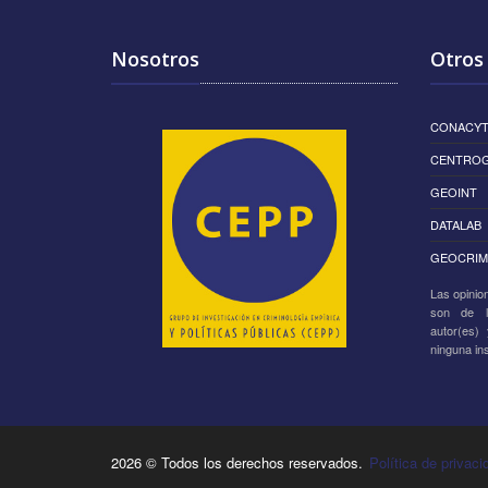
Nosotros
Otros 
CONACY
CENTRO
GEOINT
DATALAB
GEOCRIM
Las opinio
son de l
autor(es)
ninguna ins
2026 © Todos los derechos reservados.
Política de privaci