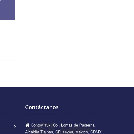
Contáctanos
Contoy 137, Col. Lomas de Padierna,
Alcaldía Tlalpan, CP. 14240, México, CDMX.